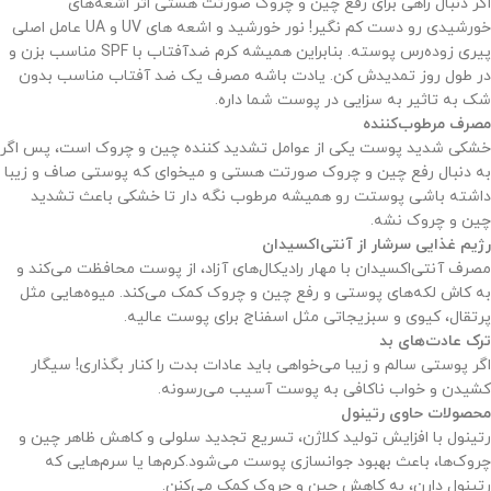
اگر دنبال راهی برای رفع چین و چروک صورتت هستی اثر اشعه‌های
خورشیدی رو دست کم نگیر! نور خورشید و اشعه های UV و UA عامل اصلی
پیری زوده‌رس پوسته. بنابراین همیشه کرم ضدآفتاب با SPF مناسب بزن و
در طول روز تمدیدش کن. یادت باشه مصرف یک ضد آفتاب مناسب بدون
شک به تاثیر به سزایی در پوست شما داره.
مصرف مرطوب‌کننده
خشکی شدید پوست یکی از عوامل تشدید کننده چین و چروک است، پس اگر
به دنبال رفع چین و چروک صورتت هستی و میخوای که پوستی صاف و زیبا
داشته باشی پوستت رو همیشه مرطوب نگه دار تا خشکی باعث تشدید
چین و چروک نشه.
رژیم غذایی سرشار از آنتی‌اکسیدان
مصرف آنتی‌اکسیدان با
مهار رادیکال‌های آزاد، از پوست محافظت می‌کند و
به کاش لکه‌های پوستی و رفع چین و چروک کمک می‌کند.
میوه‌هایی مثل
پرتقال، کیوی و سبزیجاتی مثل اسفناج برای پوست عالیه.
ترک عادت‌های بد
اگر پوستی سالم و زیبا می‌خواهی باید عادات بدت را کنار بگذاری! سیگار
کشیدن و خواب ناکافی به پوست آسیب می‌رسونه.
محصولات حاوی رتینول
رتینول با افزایش تولید کلاژن، تسریع تجدید سلولی و کاهش ظاهر چین و
چروک‌ها، باعث بهبود جوانسازی پوست می‌شود.
کرم‌ها یا سرم‌هایی که
رتینول دارن، به کاهش چین و چروک کمک می‌کنن.