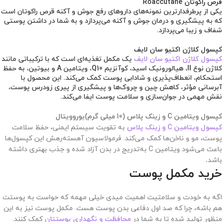
قرص راکوتان
Roaccutane
یکی از پرطرفدارترین نمونه‌های داروهای رفع جوش و آکنه قرص راکوتان است
که به پیشگیری و درمان جوش و آکنه می‌پردازد و به شما در داشتن پوستی
شفاف و زیبا می‌پردازد.
کپسول کلاژن اکتیو سان لایف
کپسول کلاژن اکتیو سان لایف
یک مکمل تغذیه‌ای است که با ترکیباتی مانند
کلاژن نوع II، هیالورونیک اسید، کوآنزیم Q10، ویتامین A و بیوتین، به حفظ
استحکام، انعطاف‌پذیری و شادابی پوست کمک می‌کند. این محصول با
آبرسانی مؤثر، کاهش چین و چروک‌ها و پیشگیری از پیری زودرس پوست،
نقش مهمی در جوان‌سازی و سلامت پوست ایفا می‌کند.
کپسول ویتامین C و زینک پلاس (10 میلی گرم)یوروویتال
کپسول ویتامین C و زینک پلاس
به تقویت سیستم ایمنی، حفظ سلامت
پوست، مو و ناخن‌ها کمک می‌کند. فرمولاسیون آهسته‌رهش این کپسول‌ها
باعث می‌شود ویتامین C به‌تدریج در بدن آزاد شده و جذب بهتری داشته
باشد
.
خرید مکمل پوست
اگه به خودت و سلامتیت اهمیت میدی خیلی مهمه که حواست به پوستت
هم باشه، چرا که صد اول دفاعی بدن پوست هست. مکمل پوست نیز به این
منظور تولید شده‌ تا به شما در
محافظت و نگهداری پوستتان
کمک کنند.