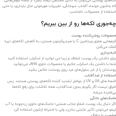
لکه‌های پوستی می‌تونن به دلایل مختلفی ایجاد بشن؛ از جمله جوش‌هایی
که جاشون مونده، آفتاب سوختگی، تغییرات هورمونی مثل بارداری، یا حتی
استفاده از محصولات نامناسب.
چه‌جوری لکه‌ها رو از بین ببریم؟
محصولات روشن‌کننده پوست
کرم‌هایی هاوی ویتامین C یا هیدروکینون هستن، به کاهش لکه‌های تیره
کمک می‌کنن.
لایه‌برداری
برای داشتن یک پوست شفاف و زیبا می توانید از اسکراب استفاده کنید.
شما با داشتن یک اسکراب ملایم یا محصولات حاوی AHA، می‌توانید
پوستتان را از شر سلول‌های مرد روی پوستت خلاص بشید.
استفاده از ضدآفتاب
اشعه های UA و UV از عوامل تشدید کننده لکه‌های پوستی هستند. پس
اغراق نیست اگر بگویم بدون ضدآفتاب، همه تلاشات برای رفع لکه‌ها
بی‌فایده میشه.
ماسک‌های خانگی
اگر دنبال یک پوست شفاو جذاب هستی؛ ماسک‌های حاوی زردچوبه یا آب
لیمو می‌تونن تأثیر مثبتی بذارن، ولی با احتیاط ازشون استفاده کن.
مشورت با پزشک