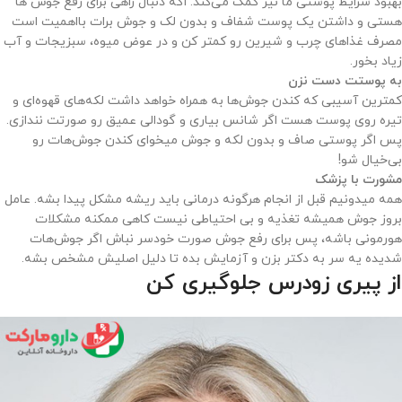
بهبود شرایط پوستی ما نیز کمک می‌کند. اگه دنبال راهی برای رفع جوش ها
هستی و داشتن یک پوست شفاف و بدون لک و جوش برات بااهمیت است
مصرف غذاهای چرب و شیرین رو کمتر کن و در عوض میوه، سبزیجات و آب
زیاد بخور.
به پوستت دست نزن
کمترین آسیبی که کندن جوش‌ها به همراه خواهد داشت لکه‌های قهوه‌ای و
تیره روی پوست هست اگر شانس بیاری و گودالی عمیق رو صورتت نندازی.
پس اگر پوستی صاف و بدون لکه و جوش میخوای کندن جوش‌هات رو
بی‌خیال شو!
مشورت با پزشک
همه میدونیم قبل از انجام هرگونه درمانی باید ریشه مشکل پیدا بشه. عامل
بروز جوش همیشه تغذیه و بی‌ احتیاطی نیست کاهی ممکنه مشکلات
هورمونی باشه، پس برای رفع جوش صورت خودسر نباش اگر جوش‌هات
شدیده یه سر به دکتر بزن و آزمایش بده تا دلیل اصلیش مشخص بشه.
از پیری زودرس جلوگیری کن