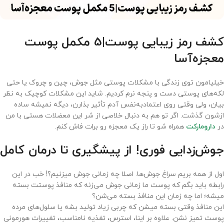
کشف رمز زیبایی پوست|5 مکمل پوست
معجزه‌آسا
خیلیامون توی زندگی با مشکلات پوستی مثل جوش، چین و چروک یا حتی
لکه‌های پوستی دست و پنجه نرم کردیم. شاید این مشکلات کوچیک به نظر
بیان، ولی وقتی روی اعتمادبه‌نفس آدم تأثیر بذارن، دیگه نمیشه ساده
ازشون گذشت. اگر تو هم به دنبال خلاصی از شر این معضلات هستی با من
در
دارومارکت
همراه شو تا راز یک معجزه رو برات فاش کنم.
جوش‌زدایی فوری! از پیشگیری تا درمان کامل
اول از همه بریم سراغ جوش‌ها. اصلا چه زمانی جوش میزنیم؟! خب در این
رابطه باید بگم که پوست ما زمانی جوش می‌زنه که منافذ پوستت بسته
میشه؛ اما چه زمان این منافذ بسته می‌شن؟
این منافذ وقتی بسته میشن که چربی زیاد تولید بشه یا سلول‌های مرده
پوست تمیز نشن. علاوه بر اینا، استرس، تغذیه نامناسب، تغییرات هورمونی