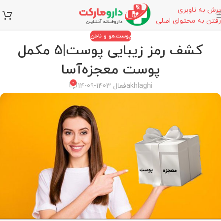
پرش به ناوبری
رفتن به محتوای اصلی
پوست،مو و ناخن
کشف رمز زیبایی پوست|5 مکمل
پوست معجزه‌آسا
0
akhlaghi
فعال 1403-09-14