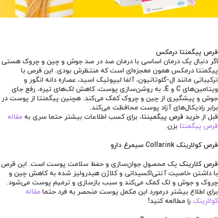
قرص پیگمنتا درمکس
اگر دنبال یک درمان اساسی با درمان صد در صد جوش و چین و چروک هستی
پیگمنتا درمکس همون معجزه‌ای است که منتظرش بودی. این قرص با
ترکیباتی مانند ال-گلوتاتیون، آلفا لیپوئیک اسید، عصاره دانه انگور و
ویتامین‌های C و E، به روشن‌سازی پوست، کاهش لک‌های تیره، رفع جای
جوش و پیشگیری از چین و چروک کمک می‌کند. هچنین پیگمنتا از پوست در
برابر رادیکال‌های آزاد پوست محافظت می‌کند.
قبل از
خرید قرص پیگمینتا
، برای کسب اطلاعات بیشتر حتما سری به
مقاله
قرص پیگمنتا
بزن.
قرص کولارینک Collarink سیمرغ دارو
قرص کلارینک
یک محصول جوان‌سازی و حفظ سلامت پوست است. این قرص
با داشتن خاصیت آنتی‌اکسیدانی و کلاژن هیدرولیز شده به کاهش چین و
چروک و جوش و لک کمک می‌کند و سبب بازسازی و ترمیم پوست می‌شود.
برای اطلاع بیشتر درمورد این مکمل پوست منحصر به فرد حتما
مقاله
کولارینک
را مطالعه کنید!