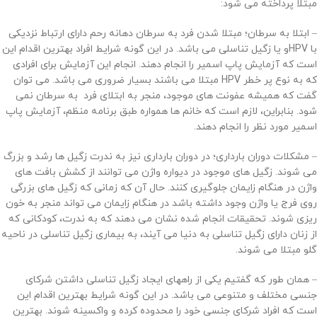
مبتلا پرداخته می شود:
– ابتلا به سرطان؛ مبتلا شدن فرد به سرطان دهانه رحم دارای ارتباط نزدیکی
با HPVو یا زگیل تناسلی می باشد. در این گونه شرایط افراد بهترین اقدام این
است که آزمایش پاپ اسمیر را انجام دهند. انجام این آزمایش برای افرادی
که به نوع پر خطر HPV مبتلا می باشند بسیار ضروری می باشد. می توان
گفت که همیشه عفونت های موجود، منجر به ابتلای فرد به سرطان نمی
شود. بنابراین، لازم است که خانم ها همواره طبق برنامه منظم، آزمایش پاپ
اسمیر مورد نظر را انجام دهند.
– مشکلات دوران بارداری؛ در دوران بارداری نیز به ندرت زگیل ها رشد و بزرگ
می شوند. زگیل های موجود در دیواره واژن می توانند از کشش بافت های
واژن در هنگام زایمان جلوگیری کنند. حال آن که زمانی که زگیل های بزرگی
روی فرج یا واژن وجود داشته باشد در هنگام زایمان می تواند منجر به خون
ریزی شوند. تحقیقات انجام شده نشان می دهند که به ندرت، کودکانی که
از زنان دارای زگیل تناسلی به دنیا می آیند، به بیماری زگیل تناسلی در ناحیه
گلو مبتلا می شوند.
– همان طور که گفتیم یکی از راههای ایجاد زگیل تناسلی داشتن شرکای
جنسی مختلف و متنوعی می باشد. در این گونه شرایط بهترین اقدام این
است که افراد شرکای جنسی خود را محدوده کرده و واکسینه شوند. بهترین