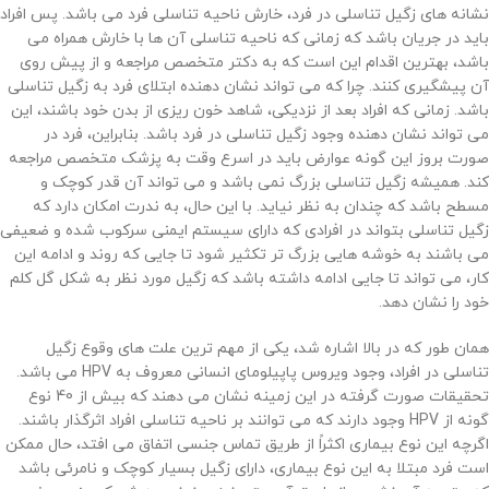
نشانه های زگیل تناسلی در فرد، خارش ناحیه تناسلی فرد می باشد. پس افراد
باید در جریان باشد که زمانی که ناحیه تناسلی آن ها با خارش همراه می
باشد، بهترین اقدام این است که به دکتر متخصص مراجعه و از پیش روی
آن پیشگیری کنند. چرا که می تواند نشان دهنده ابتلای فرد به زگیل تناسلی
باشد. زمانی که افراد بعد از نزدیکی، شاهد خون ریزی از بدن خود باشند، این
می تواند نشان دهنده وجود زگیل تناسلی در فرد باشد. بنابراین، فرد در
صورت بروز این گونه عوارض باید در اسرع وقت به پزشک متخصص مراجعه
کند. همیشه زگیل تناسلی بزرگ نمی باشد و می تواند آن قدر کوچک و
مسطح باشد که چندان به نظر نیاید. با این حال، به ندرت امکان دارد که
زگیل تناسلی بتواند در افرادی که دارای سیستم ایمنی سرکوب شده و ضعیفی
می باشند به خوشه هایی بزرگ تر تکثیر شود تا جایی که روند و ادامه این
کار، می تواند تا جایی ادامه داشته باشد که زگیل مورد نظر به شکل گل کلم
خود را نشان دهد.
همان طور که در بالا اشاره شد، یکی از مهم ترین علت های وقوع زگیل
تناسلی در افراد، وجود ویروس پاپیلومای انسانی معروف به HPV می باشد.
تحقیقات صورت گرفته در این زمینه نشان می دهند که بیش از 40 نوع
گونه از HPV وجود دارند که می توانند بر ناحیه تناسلی افراد اثرگذار باشند.
اگرچه این نوع بیماری اکثراً از طریق تماس جنسی اتفاق می افتد، حال ممکن
است فرد مبتلا به این نوع بیماری، دارای زگیل بسیار کوچک و نامرئی باشد