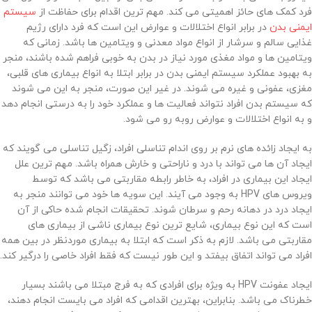
فرد کمک های حائز اهمیتی می کند. مهم ترین اقدام برای حفاظت از
سیستم
ایمنی بدن
در برابر انواع اختلالات و عوارض این است که فرد دارای رژیم
غذایی سالم و سرشار از انواع مواد معدنی و ویتامین ها باشد. زمانی که
ویتامین ها و مواد مغذی مورد نیاز در بدن به خوبی فراهم شده باشند، منجر
به بهبود عملکرد سیستم ایمنی بدن در برابر ابتلا به انواع بیماری های قلبی،
مغزی، عفونی و غیره می شوند. در غیر این صورت، منجر به این می شوند
که سیستم بدن افراد نتواند فعالیت ها و عملکرد خود را به درستی انجام دهد
و به انواع اختلالات و عوارض روبه رو می شود.
به ایجاد زائده های نرم بر روی اندام تناسلی افراد، زگیل تناسلی می گویند که
ایجاد آن ها می تواند با درد و ناراحتی و خارش همراه باشد. مهم ترین علل
ایجاد این بیماری در افراد، به خاطر رابطه مقاربتی می باشد که توسط
ویروس های HPV به وجود می آیند. این سویه ها خود می توانند منجر به
ایجاد درد در دهانه رحم و سرطان شوند. تحقیقات انجام شده حاکی از آن
است که این نوع بیماری، شایع ترین نوع بیماری ناشی از بیماری های
مقاربتی می باشد. لازم به ذکر است که ابتلا به بیماری موردنظر در بین همه
افراد می تواند اتفاق بیفتد و این طور نیست که فقط افراد خاصی را درگیر کند.
ایجاد عفونت HPV به ویژه برای افرادی که به فرج مبتلا می باشند بسیار
خطرناک می باشد. بنابراین، بهترین اقدامی که افراد می بایست انجام دهند،