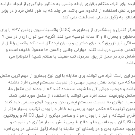
ایده برای افراد، هنگام برقراری رابطه جنسی به منظور جلوگیری از ایجاد عارضه
مورد نظر، استفاده از کاندوم می باشد. هر چند که به طور کامل فرد را در برابر
ابتلای به زگیل تناسلی محافظت نمی کند.
مرکز کنترل و پیشگیری از بیماری ‌ها (CDC) واکسیناسیون روتین HPV را برای
دختران و پسران 11 و 12 ساله توصیه می ‌کند، اگرچه می ‌توان آن را در سن 9
سالگی نیز تزریق کرد. برای دختران و پسران ایده آل است که واکسن را قبل از
تماس جنسی دریافت کنند. عوارض جانبی واکسن ها معمولاً خفیف است و
شامل درد در محل تزریق، سردرد، تب خفیف یا علائم شبیه آنفولانزا می
باشد.
در این راستا افراد می توانند برای مقابله با این نوع بیماری از مهم ترین مکمل
ها که می تواند نقش بسیار مهمی در تقویت سیستم ایمنی افراد داشته
باشد و موجب جوانی آن ها شود، استفاده کنند که از جمله این مکمل ها،
مکمل پاورفیت است. افراد می توانند با استفاده از مکمل مورد نظر، کمک
بسیار مؤثری به تقویت سیستم ایمنی بدن و بهبود قوای جسمی خود کنند.
بدین ترتیب که مکمل مورد بررسی به خاطر دارا بودن ترکیب بسیار مؤثر از
قارچ شیتاکه و نیز دارا بودن مواد و عناصر دیگری از قبیل AHCC و پروتئین،
بتاگلوکان و ویتامین ها و املاح طبیعی نقش بسیار مؤثری در تقویت و
بهبود عملکرد بدن و در راستای آن مقابله با ایجاد زگیل تناسلی در بدن افراد